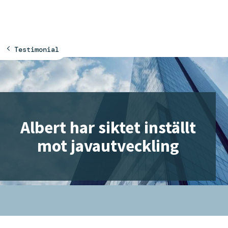
H
Huvudnavigation
Testimonial
o
p
p
a
t
i
Albert har siktet inställt
l
mot javautveckling
l
i
n
n
e
h
å