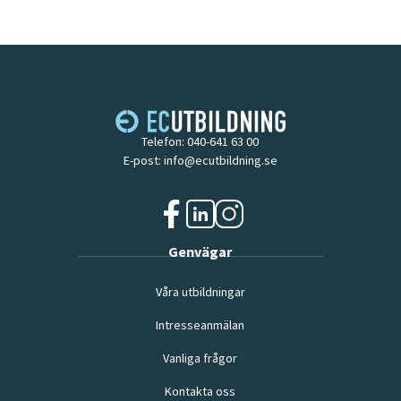
Telefon:
040-641 63 00
E-post:
info@ecutbildning.se
f
l
i
Genvägar
a
i
n
c
n
s
Våra utbildningar
e
k
t
b
e
a
Intresseanmälan
o
d
g
o
i
r
Vanliga frågor
k
n
a
(
(
m
Kontakta oss