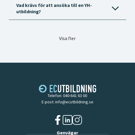
Vad krävs för att ansöka till en YH-
utbildning?
Visa fler
Telefon:
040-641 63 00
E-post:
info@ecutbildning.se
f
l
i
Genvägar
a
i
n