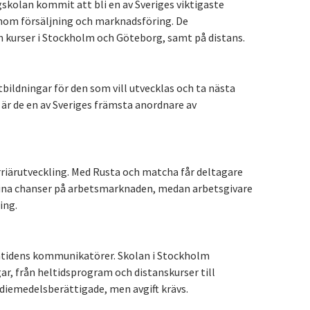
skolan kommit att bli en av Sveriges viktigaste
inom försäljning och marknadsföring. De
 kurser i Stockholm och Göteborg, samt på distans.
tbildningar för den som vill utvecklas och ta nästa
ud är de en av Sveriges främsta anordnare av
rriärutveckling. Med Rusta och matcha får deltagare
 sina chanser på arbetsmarknaden, medan arbetsgivare
ing.
amtidens kommunikatörer. Skolan i Stockholm
ar, från heltidsprogram och distanskurser till
tudiemedelsberättigade, men avgift krävs.