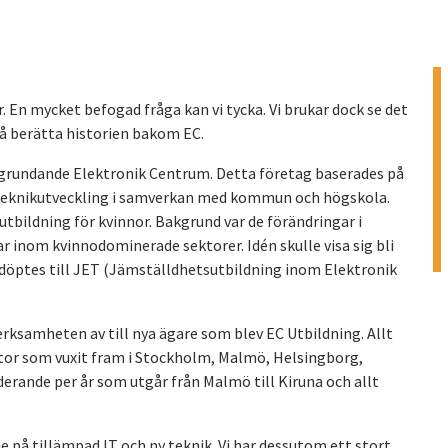
ör. En mycket befogad fråga kan vi tycka. Vi brukar dock se det
 få berätta historien bakom EC.
ri grundande Elektronik Centrum. Detta företag baserades på
h teknikutveckling i samverkan med kommun och högskola.
tbildning för kvinnor. Bakgrund var de förändringar i
nom kvinnodominerade sektorer. Idén skulle visa sig bli
döptes till JET (Jämställdhetsutbildning inom Elektronik
erksamheten av till nya ägare som blev EC Utbildning. Allt
ontor som vuxit fram i Stockholm, Malmö, Helsingborg,
uderande per år som utgår från Malmö till Kiruna och allt
rade på tillämpad IT och ny teknik. Vi har dessutom ett stort