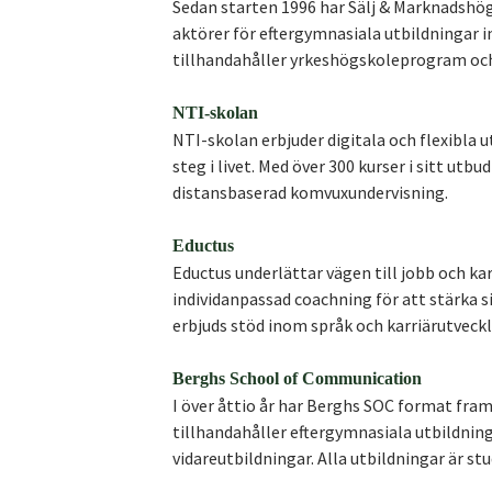
Sedan starten 1996 har Sälj & Marknadshög
aktörer för eftergymnasiala utbildningar 
tillhandahåller yrkeshögskoleprogram och
NTI-skolan
NTI-skolan erbjuder digitala och flexibla u
steg i livet. Med över 300 kurser i sitt utb
distansbaserad komvuxundervisning.
Eductus
Eductus underlättar vägen till jobb och ka
individanpassad coachning för att stärka
erbjuds stöd inom språk och karriärutveckl
Berghs School of Communication
I över åttio år har Berghs SOC format fr
tillhandahåller eftergymnasiala utbildning
vidareutbildningar. Alla utbildningar är s