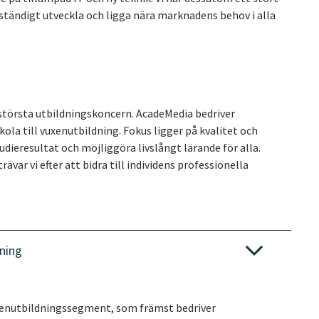
tändigt utveckla och ligga nära marknadens behov i alla
 största utbildningskoncern. AcadeMedia bedriver
ola till vuxenutbildning. Fokus ligger på kvalitet och
udieresultat och möjliggöra livslångt lärande för alla.
ar vi efter att bidra till individens professionella
ning
uxenutbildningssegment, som främst bedriver