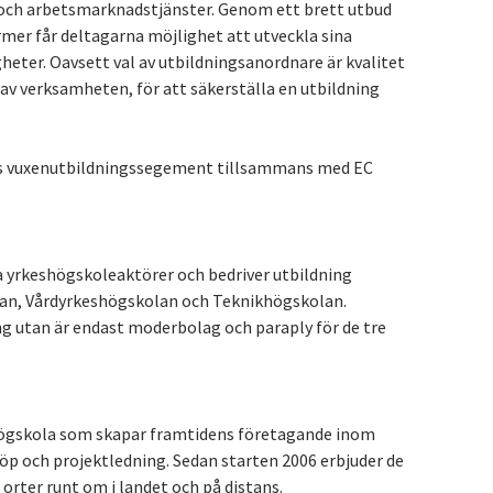
ch arbetsmarknadstjänster. Genom ett brett utbud
rmer får deltagarna möjlighet att utveckla sina
heter. Oavsett val av utbildningsanordnare är kvalitet
 av verksamheten, för att säkerställa en utbildning
.
as vuxenutbildningssegement tillsammans med EC
a yrkeshögskoleaktörer och bedriver utbildning
lan, Vårdyrkeshögskolan och Teknikhögskolan.
g utan är endast moderbolag och paraply för de tre
högskola som skapar framtidens företagande inom
öp och projektledning. Sedan starten 2006 erbjuder de
orter runt om i landet och på distans.