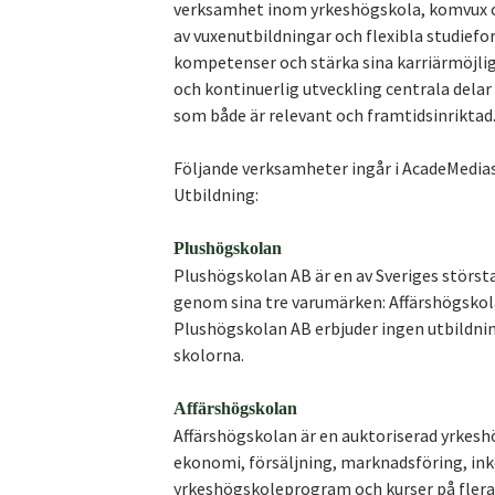
verksamhet inom yrkeshögskola, komvux o
av vuxenutbildningar och flexibla studiefo
kompetenser och stärka sina karriärmöjlig
och kontinuerlig utveckling centrala delar
som både är relevant och framtidsinriktad
Följande verksamheter ingår i AcadeMedi
Utbildning:
Plushögskolan
Plushögskolan AB är en av Sveriges störst
genom sina tre varumärken: Affärshögsko
Plushögskolan AB erbjuder ingen utbildnin
skolorna.
Affärshögskolan
Affärshögskolan är en auktoriserad yrkes
ekonomi, försäljning, marknadsföring, ink
yrkeshögskoleprogram och kurser på flera 