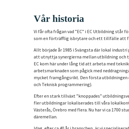
Vår historia
Vi får ofta frågan vad ”EC” i EC Utbildning står f
som en förträfflig isbrytare och ett tillfälle att
Allt började år 1985 i Svängsta där lokal indust
att utnyttja synergierna mellan utbildning oc
EC kom här under lång tid att arbeta med tekniku
arbetsmarknaden som pågick med neddragningar i
mycket framgångsrikt. Den första utbildningen 
och Teknisk programmering).
Efter en stark tillväxt ”knoppades” utbildningsv
fler utbildningar lokaliserades till våra lokalk
Västerås, Örebro med flera. Nu har vi ca 1700 st
däremellan.
Idag, efter ca 40 år i branschen, är vi specialise