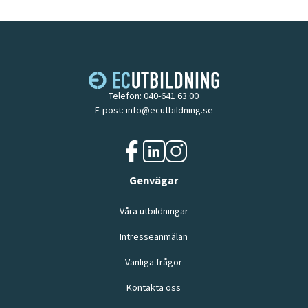
Telefon:
040-641 63 00
E-post:
info@ecutbildning.se
f
l
i
Genvägar
a
i
n
c
n
s
Våra utbildningar
e
k
t
b
e
a
Intresseanmälan
o
d
g
o
i
r
Vanliga frågor
k
n
a
(
(
m
Kontakta oss
ö
ö
(