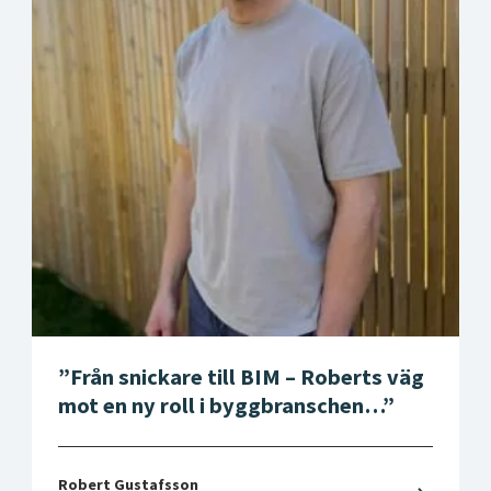
l
l
Från snickare till BIM – Roberts väg
mot en ny roll i byggbranschen…
Robert Gustafsson