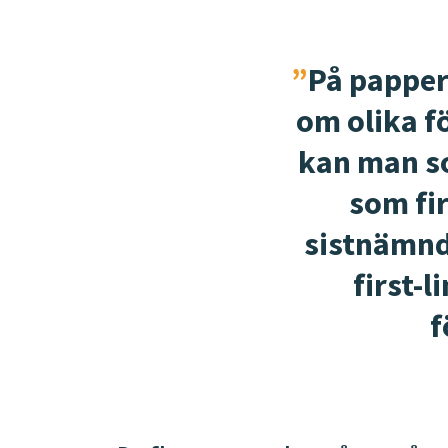
På papper
om olika fö
kan man so
som fir
sistnämnda
first-
f