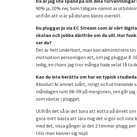
Då är jag lite spänd på om dina förväntningar ha
90% ja, 10% nej. Som tidigare nämnt är utbildn
utifrån att vi är på distans känns overkill.
Du pluggar ju via EC Stream som är vårt digit
skolan och jobba därifrån om du vill. Hur funka
ser du?
Det är helt underbart, man kan administrera sin e
motivation personligen att, om jag pluggar 8-16h 
ledig, en chans jag tror många hade velat få ta de
Kan du inte berätta om hur en typisk studieda
Absolut! Är ämnet svårt, roligt och utmanande sa
måndagen runt 08–09 på morgonen, sen går jag i
som väntar i plugget.
Utifrån det så är det bara att kötta på direkt o
göra mitt bästa att lära mig det vi gör och inte ba
med det, vissa gånger är det 2 timmar plugg per
tills man känner sig nöjd.