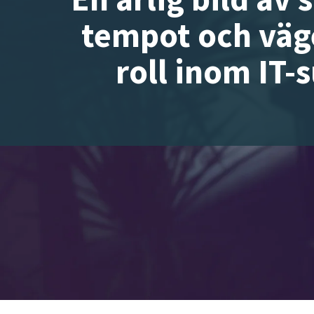
l
tempot och väg
l
roll inom IT-