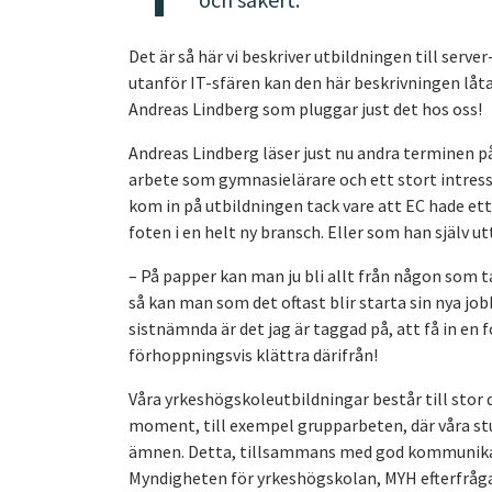
Det är så här vi beskriver utbildningen till serve
utanför IT-sfären kan den här beskrivningen låta 
Andreas Lindberg som pluggar just det hos oss!
Andreas Lindberg läser just nu andra terminen på 
arbete som gymnasielärare och ett stort intress
kom in på utbildningen tack vare att EC hade ett g
foten i en helt ny bransch. Eller som han själv ut
– På papper kan man ju bli allt från någon som t
så kan man som det oftast blir starta sin nya jo
sistnämnda är det jag är taggad på, att få in en 
förhoppningsvis klättra därifrån!
Våra yrkeshögskoleutbildningar består till stor
moment, till exempel grupparbeten, där våra st
ämnen. Detta, tillsammans med god kommunika
Myndigheten för yrkeshögskolan, MYH efterfrågar