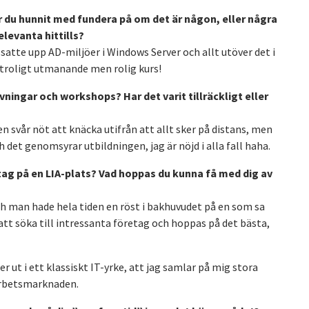
Har du hunnit med fundera på om det är någon, eller några
levanta hittills?
 satte upp AD-miljöer i Windows Server och allt utöver det i
 otroligt utmanande men rolig kurs!
vningar och workshops? Har det varit tillräckligt eller
 en svår nöt att knäcka utifrån att allt sker på distans, men
h det genomsyrar utbildningen, jag är nöjd i alla fall haha.
 tag på en LIA-plats? Vad hoppas du kunna få med dig av
ch man hade hela tiden en röst i bakhuvudet på en som sa
att söka till intressanta företag och hoppas på det bästa,
er ut i ett klassiskt IT-yrke, att jag samlar på mig stora
 arbetsmarknaden.