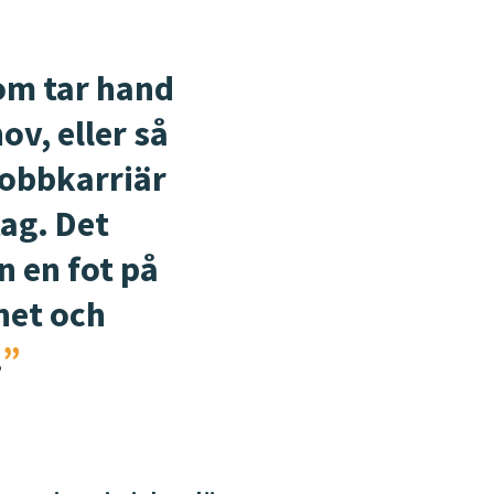
som tar hand
ov, eller så
jobbkarriär
tag. Det
n en fot på
het och
!