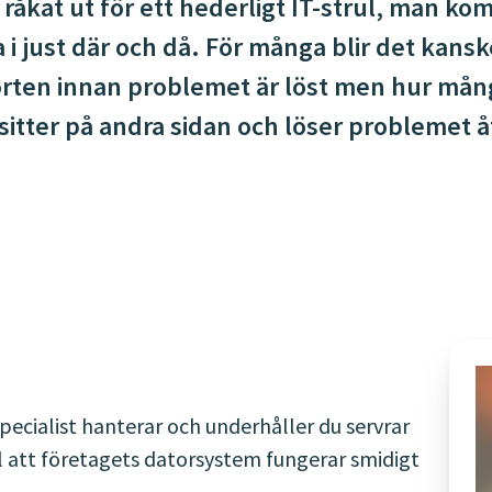
råkat ut för ett hederligt IT-strul, man kom
 just där och då. För många blir det kans
pporten innan problemet är löst men hur må
itter på andra sidan och löser problemet åt 
pecialist hanterar och underhåller du servrar
ll att företagets datorsystem fungerar smidigt