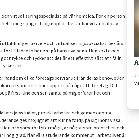
r- och virtualiseringsspecialist på vår hemsida. För en person
helt obegriplig och ogreppbar. Det är här vi tar hjälp av
utbildningen Server- och virtualiseringsspecialist. Sex års
e för IT ledde in honom på hans nya bana. Han sökte och
ott rykte och tycker att det är ett effektivt sätt att få in
A
trycker det:
Ut
ar hand om olika företags servrar utifrån deras behov, eller
vi
bbkarriär som first-line support på något IT-företag. Det
fot på first-line och sen samla på mig erfarenhet och
 del av självstudier, projektarbeten och gemensamma
uderande ges möjlighet att kunna fördjupa sig inom vissa
tion och samarbetsförmåga, är något som branschen och
 i hög grad. När våra studerande kommer ut i arbetslivet är