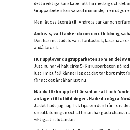
detta viktiga kunskaper att ha med sig och det 
Grupparbeten kan vara utmanande, men utgör en 
Men låt oss återgå till Andreas tankar och erfar
Andreas, vad tänker du om din utbildning så h
Den har mestadels varit fantastisk, lärarna är
ändå lärorik.
Hur upplever du grupparbeten som en del av 
Just nu har vi haft cirka 5–6 grupparbeten på rad
just i mitt fall känner jag att det tar bort mitt 
för att det är såhär just nu.
När du för knappt ett år sedan satt och funder
antagen till utbildningen. Hade du några för
Ja det hade jag, jag fick tips om den från före 
om utbildningen och att man har goda chanser att
viktigast i slutändan.