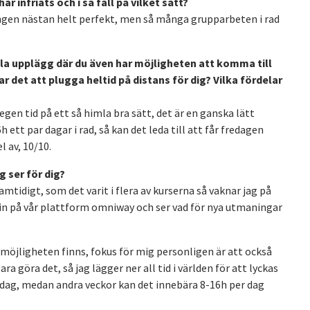
r infriats och i så fall på vilket sätt?
ingen nästan helt perfekt, men så många grupparbeten i rad
ala upplägg där du även har möjligheten att komma till
r det att plugga heltid på distans för dig? Vilka fördelar
gen tid på ett så himla bra sätt, det är en ganska lätt
ett par dagar i rad, så kan det leda till att får fredagen
l av, 10/10.
g ser för dig?
mtidigt, som det varit i flera av kurserna så vaknar jag på
n på vår plattform omniway och ser vad för nya utmaningar
m möjligheten finns, fokus för mig personligen är att också
ra göra det, så jag lägger ner all tid i världen för att lyckas
 dag, medan andra veckor kan det innebära 8-16h per dag