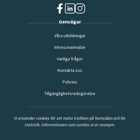
f
l
i
Genvägar
a
i
n
c
n
s
Våra utbildningar
e
k
t
b
e
a
Intresseanmälan
o
d
g
o
i
r
Vanliga frågor
k
n
a
(
(
m
Kontakta oss
ö
ö
(
p
Policies
p
ö
p
p
p
Tillgänglighetsredogörelse
n
n
p
a
a
n
s
s
a
i
i
s
Vi använder cookies för att mäta trafiken på hemsidan och för
n
n
i
statistik. Informationen som samlas in är anonym.
y
y
n
t
t
y