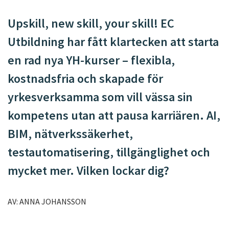
l
i
l
n
Upskill, new skill, your skill! EC
y
Utbildning har fått klartecken att starta
t
t
en rad nya YH-kurser – flexibla,
f
kostnadsfria och skapade för
ö
n
yrkesverksamma som vill vässa sin
s
kompetens utan att pausa karriären. AI,
t
e
BIM, nätverkssäkerhet,
r
testautomatisering, tillgänglighet och
)
mycket mer. Vilken lockar dig?
AV: ANNA JOHANSSON