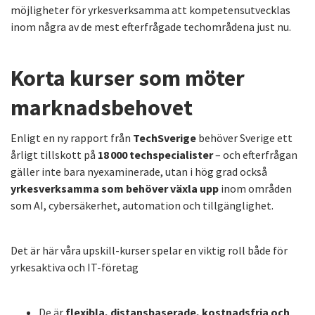
möjligheter för yrkesverksamma att kompetensutvecklas
inom några av de mest efterfrågade techområdena just nu.
Korta kurser som möter
marknadsbehovet
Enligt en ny rapport från
TechSverige
behöver Sverige ett
årligt tillskott på
18 000 techspecialister
– och efterfrågan
gäller inte bara nyexaminerade, utan i hög grad också
yrkesverksamma som behöver växla upp
inom områden
som AI, cybersäkerhet, automation och tillgänglighet.
Det är här våra upskill-kurser spelar en viktig roll både för
yrkesaktiva och IT-företag
De är
flexibla, distansbaserade, kostnadsfria och