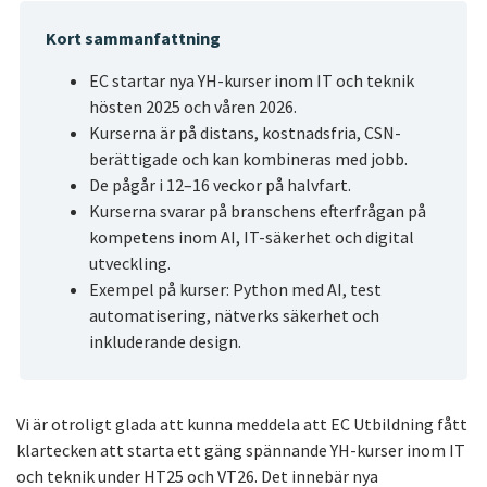
Kort sammanfattning
EC startar nya YH-kurser inom IT och teknik
hösten 2025 och våren 2026.
Kurserna är på distans, kostnadsfria, CSN-
berättigade och kan kombineras med jobb.
De pågår i 12–16 veckor på halvfart.
Kurserna svarar på branschens efterfrågan på
kompetens inom AI, IT-säkerhet och digital
utveckling.
Exempel på kurser: Python med AI, test
automatisering, nätverks säkerhet och
inkluderande design.
Vi är otroligt glada att kunna meddela att EC Utbildning fått
klartecken att starta ett gäng spännande YH-kurser inom IT
och teknik under HT25 och VT26. Det innebär nya