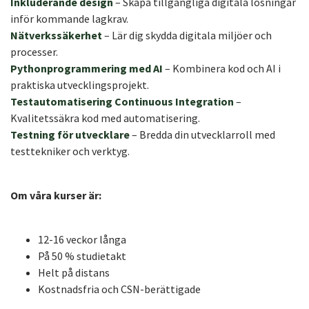
Inkluderande design
– Skapa tillgängliga digitala lösningar
inför kommande lagkrav.
Nätverkssäkerhet
– Lär dig skydda digitala miljöer och
processer.
Pythonprogrammering med AI
– Kombinera kod och AI i
praktiska utvecklingsprojekt.
Testautomatisering Continuous Integration
–
Kvalitetssäkra kod med automatisering.
Testning för utvecklare
– Bredda din utvecklarroll med
testtekniker och verktyg.
Om våra kurser är:
12-16 veckor långa
På 50 % studietakt
Helt på distans
Kostnadsfria och CSN-berättigade