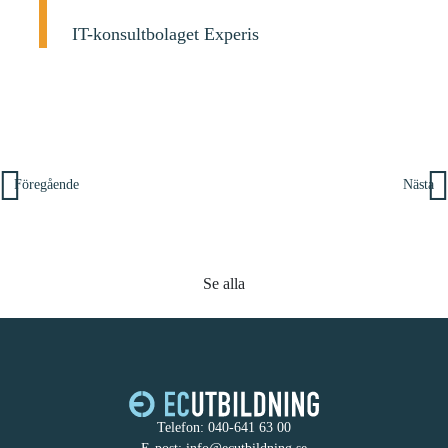
IT-konsultbolaget Experis
Inläggsnavigering
Föregående
Nästa
Se alla
Telefon:
040-641 63 00