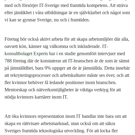
med och försörjer IT-Sverige med framtida kompetens. Att sträva
efter jämlikhet i våra utbildningar är en självklarhet och något som
vi kan se gynnar Sverige, nu och i framtiden.
Företag bör också aktivt arbeta för att skapa arbetsmiljöer där alla,
oavsett kön, känner sig välkomna och inkluderade.
IT-
konsultbolaget Experis har i en studie
genomfört intervjuer med
788 företag där de konstaterar att IT-branschen är de som är sämst
på jämställdhet, bara 9% uppger att de är jämställda. Detta innebär
att rekryteringsprocesser och arbetskulturer måste ses över, och att
fler kvinnor behöver få ledande positioner inom branschen.
Mentorskap och nätverksmöjligheter är viktiga verktyg för att
stödja kvinnors karriärer inom IT.
Att öka kvinnors representation inom IT handlar inte bara om att
skapa en rättvisare arbetsmarknad, utan också om att säkra
Sveriges framtida teknologiska utveckling. För att locka fler