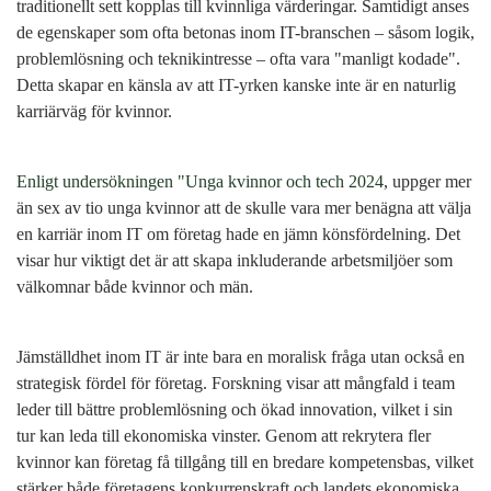
traditionellt sett kopplas till kvinnliga värderingar. Samtidigt anses
de egenskaper som ofta betonas inom IT-branschen – såsom logik,
problemlösning och teknikintresse – ofta vara "manligt kodade".
Detta skapar en känsla av att IT-yrken kanske inte är en naturlig
karriärväg för kvinnor.
Enligt undersökningen "Unga kvinnor och tech 2024
, uppger mer
än sex av tio unga kvinnor att de skulle vara mer benägna att välja
en karriär inom IT om företag hade en jämn könsfördelning. Det
visar hur viktigt det är att skapa inkluderande arbetsmiljöer som
välkomnar både kvinnor och män.
Jämställdhet inom IT är inte bara en moralisk fråga utan också en
strategisk fördel för företag. Forskning visar att mångfald i team
leder till bättre problemlösning och ökad innovation, vilket i sin
tur kan leda till ekonomiska vinster. Genom att rekrytera fler
kvinnor kan företag få tillgång till en bredare kompetensbas, vilket
stärker både företagens konkurrenskraft och landets ekonomiska