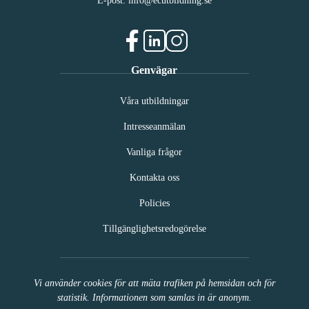
E-post:
info@ecutbildning.se
f
l
i
Genvägar
a
i
n
c
n
s
Våra utbildningar
e
k
t
b
e
a
Intresseanmälan
o
d
g
o
i
r
Vanliga frågor
k
n
a
(
(
m
Kontakta oss
ö
ö
(
p
Policies
p
ö
p
p
p
Tillgänglighetsredogörelse
n
n
p
a
a
n
s
s
a
i
i
s
Vi använder cookies för att mäta trafiken på hemsidan och för
n
n
i
statistik. Informationen som samlas in är anonym.
y
y
n