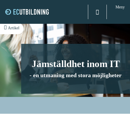
Meny
H
Huvudnavigation
Artikel
o
p
p
a
Jämställdhet inom IT
t
i
- en utmaning med stora
möjligheter
l
l
i
n
n
e
h
å