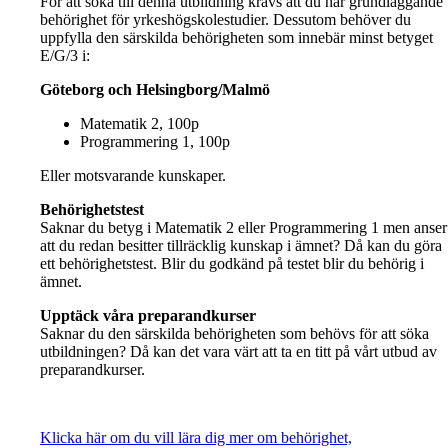
För att söka till denna utbildning krävs att du har grundläggande
behörighet för yrkeshögskolestudier. Dessutom behöver du
uppfylla den särskilda behörigheten som innebär minst betyget
E/G/3 i:
Göteborg och Helsingborg/Malmö
Matematik 2, 100p
Programmering 1, 100p
Eller motsvarande kunskaper.
Behörighetstest
Saknar du betyg i Matematik 2 eller Programmering 1 men anser
att du redan besitter tillräcklig kunskap i ämnet? Då kan du göra
ett behörighetstest. Blir du godkänd på testet blir du behörig i
ämnet.
Upptäck våra preparandkurser
Saknar du den särskilda behörigheten som behövs för att söka
utbildningen? Då kan det vara värt att ta en titt på vårt utbud av
preparandkurser.
Klicka här om du vill lära dig mer om behörighet,