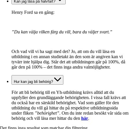
Kan jag läsa på halvfart?
Henry Ford sa en gång:
”Du kan välja vilken färg du vill, bara du väljer svart.”
Och vad vill vi ha sagt med det? Jo, att om du vill läsa en
utbildning i en annan studietakt än den som är angiven kan vi
tyvärr inte hjälpa dig. Står det att utbildningen går på 100%, då
går den på 100% – det finns inga andra valmöjligheter.
Hur kan jag bli behörig?
För att bli behörig till en Yh-utbildning krävs alltid att du
uppfyller den grundläggande behörigheten. I vissa fall krävs att
du också har en särskild behörighet. Vad som gäller för den
utbildning du vill gå hittar du på respektive utbildningssida
under fliken
”behörighet”
. Om du inte redan besökt vår sida om
behörig och vill läsa mer hittar du den
här
.
Det finns inga resultat som matchar din filtrering.