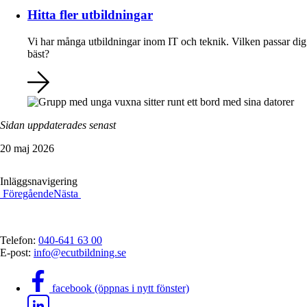
Hitta fler utbildningar
Vi har många utbildningar inom IT och teknik. Vilken passar dig
bäst?
Sidan uppdaterades senast
20 maj 2026
Inläggsnavigering
Föregående
Nästa
Telefon:
040-641 63 00
E-post:
info@ecutbildning.se
facebook (öppnas i nytt fönster)