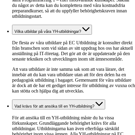
du något av detta kan du komplettera med våra kostnadsfria
preparandkurser, så att du uppfyller behörighetskraven innan
utbildningsstart.
Vilka utbildar på våra YH-utbildningar?
De flesta av våra utbildare på EC Utbildning är konsulter direkt
från branschen som vid sidan av sitt uppdrag hos oss har aktuell
anställning på IT-företag. Det gör att de är uppdaterade på den
senaste tekniken och utvecklingen inom sitt ämnesområde.
Att vara utbildare är inte samma sak som att vara lärare, det
innebär att du kan vara utbildare utan att för den delen ha en
pedagogisk utbildning i bagaget. Gemensamt för våra utbildare
är dock att de har ett gediget intresse för utbildning av vuxna och
kan stötta och hjälpa dig att utvecklas.
Vad krävs för att ansöka till en YH-utbildning?
För att ansöka till en YH-utbildning måste du ha vissa
förkunskaper. Grundläggande behörighet krävs för alla
utbildningar. Utbildningarna kan även efterfråga särskild
behörighet inom vissa ämnen. Alla YH-utbildningar på EC