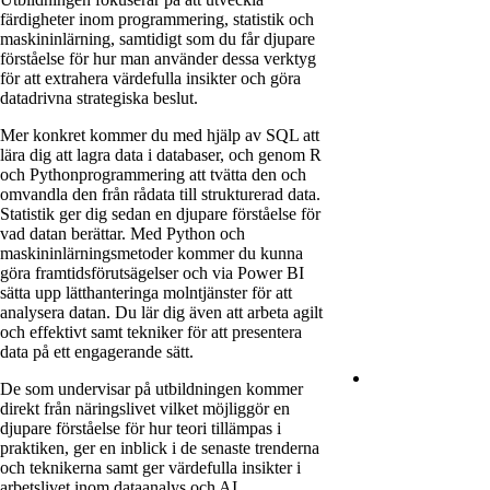
färdigheter inom programmering, statistik och
maskininlärning, samtidigt som du får djupare
förståelse för hur man använder dessa verktyg
för att extrahera värdefulla insikter och göra
datadrivna strategiska beslut.
Mer konkret kommer du med hjälp av SQL att
lära dig att lagra data i databaser, och genom R
och Pythonprogrammering att tvätta den och
omvandla den från rådata till strukturerad data.
Statistik ger dig sedan en djupare förståelse för
vad datan berättar. Med Python och
maskininlärningsmetoder kommer du kunna
göra framtidsförutsägelser och via Power BI
sätta upp lätthanteringa molntjänster för att
analysera datan. Du lär dig även att arbeta agilt
och effektivt samt tekniker för att presentera
data på ett engagerande sätt.
De som undervisar på utbildningen kommer
direkt från näringslivet vilket möjliggör en
djupare förståelse för hur teori tillämpas i
praktiken, ger en inblick i de senaste trenderna
och teknikerna samt ger värdefulla insikter i
arbetslivet inom dataanalys och AI.