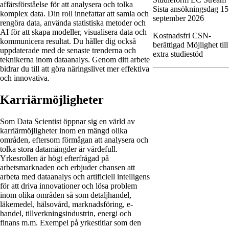
affärsförståelse för att analysera och tolka
Sista ansökningsdag
15
komplex data. Din roll innefattar att samla och
september 2026
rengöra data, använda statistiska metoder och
AI för att skapa modeller, visualisera data och
Kostnadsfri
CSN-
kommunicera resultat. Du håller dig också
berättigad
Möjlighet till
uppdaterade med de senaste trenderna och
extra studiestöd
teknikerna inom dataanalys. Genom ditt arbete
bidrar du till att göra näringslivet mer effektiva
och innovativa.
Karriärmöjligheter
Som Data Scientist öppnar sig en värld av
karriärmöjligheter inom en mängd olika
områden, eftersom förmågan att analysera och
tolka stora datamängder är värdefull.
Yrkesrollen är högt efterfrågad på
arbetsmarknaden och erbjuder chansen att
arbeta med dataanalys och artificiell intelligens
för att driva innovationer och lösa problem
inom olika områden så som detaljhandel,
läkemedel, hälsovård, marknadsföring, e-
handel, tillverkningsindustrin, energi och
finans m.m. Exempel på yrkestitlar som den